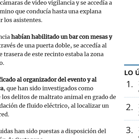
cámaras de video vigilancia y se accedía a
camino que conducía hasta una explana
 los asistentes.
ncia
habían habilitado un bar con mesas y
 través de una puerta doble, se accedía al
e trasera de este recinto estaba la zona
o.
LO 
ficado al organizador del evento y al
1
ca
, que han sido investigados como
 los delitos de maltrato animal en grado de
2
dación de fluido eléctrico, al localizar un
red.
3
uidas han sido puestas a disposición del