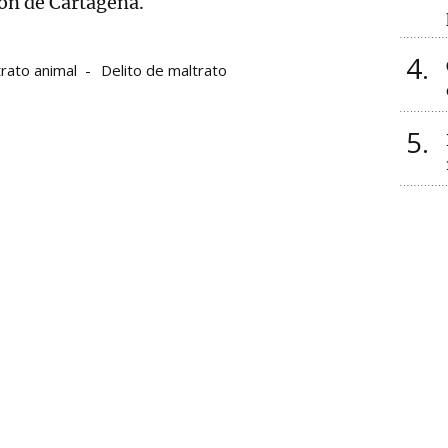
ón de Cartagena.
4
rato animal
Delito de maltrato
5