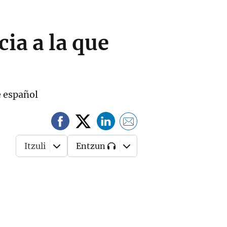
ia a la que
e español
Itzuli
Entzun