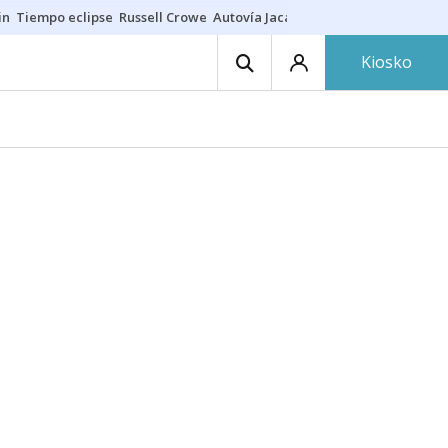
in
Tiempo eclipse
Russell Crowe
Autovía Jaca
Ronald Araújo
Prohibic
Kiosko