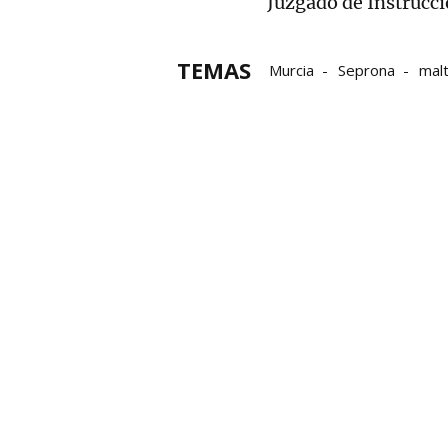
Juzgado de Instrucci
TEMAS
Murcia
Seprona
malt