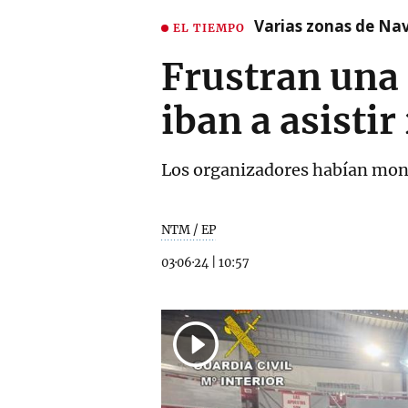
Varias zonas de Nav
EL TIEMPO
Frustran una 
iban a asisti
Los organizadores habían mont
NTM / EP
03·06·24
|
10:57