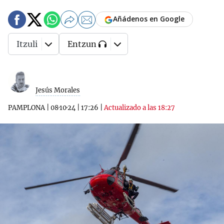
Añádenos en Google
Itzuli
Entzun
Jesús Morales
PAMPLONA
|
08·10·24
|
17:26
|
Actualizado a las 18:27