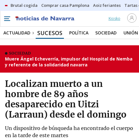
Brutal cogida
Comprar casa Pamplona
Aoiz feriantes
Tartas
Kiosko
SUCESOS
ACTUALIDAD
POLÍTICA
SOCIEDAD
UNIÓN
SOCIEDAD
Muere Ángel Echeverría, impulsor del Hospital de Nemba
y referente de la solidaridad navarra
Localizan muerto a un
hombre de 89 años
desaparecido en Uitzi
(Larraun) desde el domingo
Un dispositivo de búsqueda ha encontrado el cuerpo
en la tarde de este martes