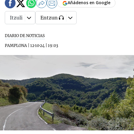
Añádenos en Google
Itzuli
Entzun
DIARIO DE NOTICIAS
PAMPLONA
|
12·10·24
|
19:03