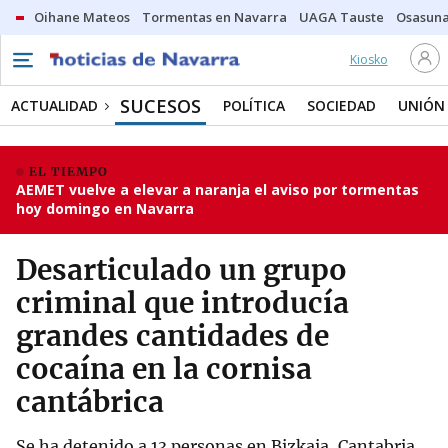
Oihane Mateos
Tormentas en Navarra
UAGA Tauste
Osasuna
Kiosko
SUCESOS
ACTUALIDAD
POLÍTICA
SOCIEDAD
UNIÓN
EL TIEMPO
AEMET vuelve a elevar a naranja el aviso por tormentas
hoy domingo en Navarra
Desarticulado un grupo
criminal que introducía
grandes cantidades de
cocaína en la cornisa
cantábrica
Se ha detenido a 13 personas en Bizkaia, Cantabria,