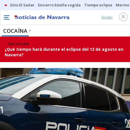
Sitio El Sadar
Encierro Estella cogida
Tiempo eclipse
Merino
Kiosko
COCAÏNA
SOCIEDAD
¿Qué tiempo hará durante el eclipse del 12 de agosto en
Navarra?