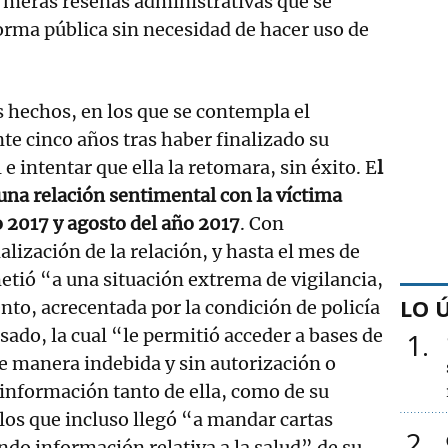
n meras reseñas administrativas que se
rma pública sin necesidad de hacer uso de
s hechos, en los que se contempla el
e cinco años tras haber finalizado su
e intentar que ella la retomara, sin éxito. E
l
na relación sentimental con la víctima
o 2017 y agosto del año 2017
. Con
nalización de la relación, y hasta el mes de
metió “a una situación extrema de vigilancia,
LO 
nto, acrecentada por la condición de policía
sado, la cual “le permitió acceder a bases de
1
e manera indebida y sin autorización o
o información tanto de ella, como de su
los que incluso llegó “a mandar cartas
2
o información relativa a la salud” de su