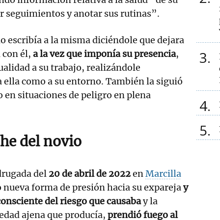
ar seguimientos y anotar sus rutinas”.
 escribía a la misma diciéndole que dejara
a con él,
a la vez que imponía su presencia
,
3
alidad a su trabajo, realizándole
 ella como a su entorno. También la siguió
o en situaciones de peligro en plena
4
5
he del novio
drugada del
20 de abril de 2022
en
Marcilla
 nueva forma de presión hacia su expareja
y
onsciente del riesgo que causaba
y la
iedad ajena que producía,
prendió fuego al