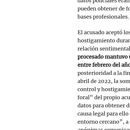
datos policiales era
pueden obtener de fo
bases profesionales.
El acusado aceptó lo
hostigamiento durant
relación sentimental 
procesado mantuvo u
entre febrero del añ
posterioridad a la fi
abril de 2022, la so
control y hostigamie
foral” del propio acu
datos para obtener d
causa legal para ell
entorno cercano”, a 
anónimas comunicand