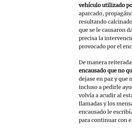
vehículo utilizado po
aparcado, propagánd
resultando calcinados
que se le causaron d
precisa la intervenc
provocado por el en
De manera reiterada 
encausado que no que
dejase en paz y que n
incluso a pedirle ay
volvía a acudir al es
llamadas y los mensa
encausado le escribí
para continuar con e