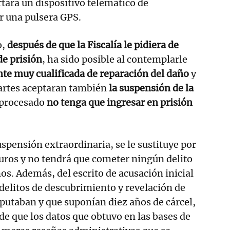
rtará un dispositivo telemático de
r una pulsera GPS.
o,
después de que la Fiscalía le pidiera de
de prisión
, ha sido posible al contemplarle
te muy cualificada de reparación del daño
y
artes aceptaran también
la suspensión de la
l procesado
no tenga que ingresar en prisión
uspensión extraordinaria, se le sustituye por
uros y no tendrá que cometer ningún delito
ños. Además, del escrito de acusación inicial
delitos de descubrimiento y revelación de
mputaban y que suponían diez años de cárcel,
de que los datos que obtuvo en las bases de