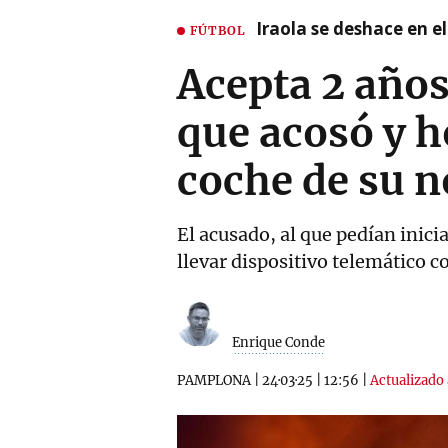
Iraola se deshace en e
FÚTBOL
Acepta 2 años 
que acosó y h
coche de su n
El acusado, al que pedían inic
llevar dispositivo telemático 
Enrique Conde
PAMPLONA
|
24·03·25
|
12:56
|
Actualizado 