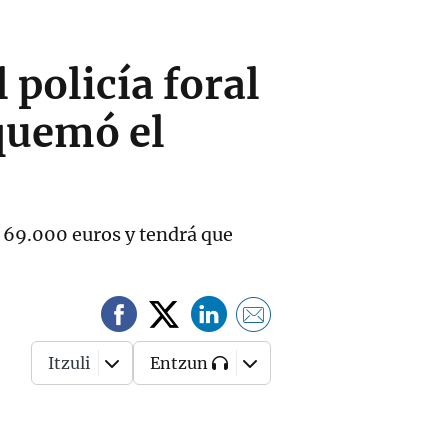
 policía foral
 quemó el
o 69.000 euros y tendrá que
Itzuli
Entzun