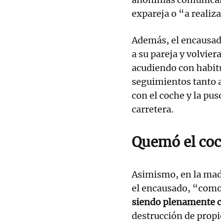
expareja o “a realiz
Además, el encausado
a su pareja y volvier
acudiendo con habitu
seguimientos tanto a
con el coche y la pus
carretera.
Quemó el coc
Asimismo, en la ma
el encausado, “como
siendo plenamente c
destrucción de prop