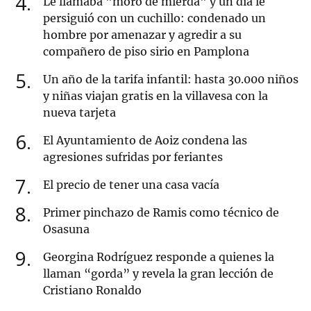
4
Le llamaba "moro de mierda" y un día le
persiguió con un cuchillo: condenado un
hombre por amenazar y agredir a su
compañero de piso sirio en Pamplona
5
Un año de la tarifa infantil: hasta 30.000 niños
y niñas viajan gratis en la villavesa con la
nueva tarjeta
6
El Ayuntamiento de Aoiz condena las
agresiones sufridas por feriantes
7
El precio de tener una casa vacía
8
Primer pinchazo de Ramis como técnico de
Osasuna
9
Georgina Rodríguez responde a quienes la
llaman “gorda” y revela la gran lección de
Cristiano Ronaldo