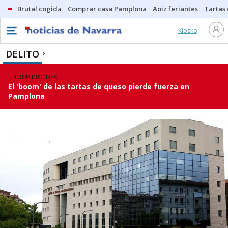
Brutal cogida
Comprar casa Pamplona
Aoiz feriantes
Tartas
Kiosko
DELITO
COMERCIOS
El 'boom' de las tartas de queso pierde fuerza en
Pamplona