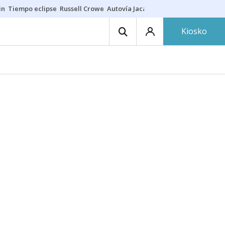
in
Tiempo eclipse
Russell Crowe
Autovía Jaca
Ronald Araújo
Prohibic
Kiosko