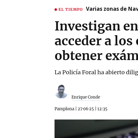
Varias zonas de Nav
EL TIEMPO
Investigan en
acceder a los
obtener exá
La Policía Foral ha abierto dil
Enrique Conde
Pamplona
|
27·06·25
|
12:35