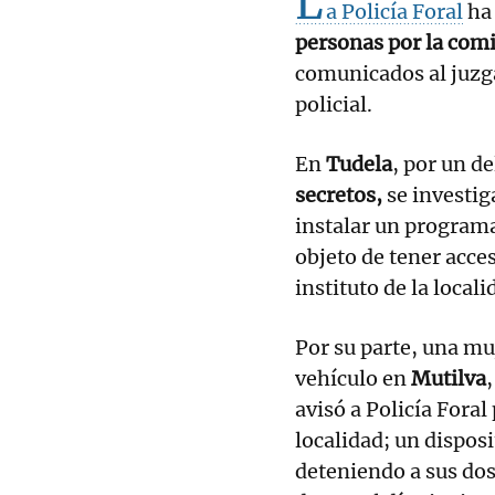
L
a Policía Foral
ha 
personas por la comi
comunicados al juzg
policial.
En
Tudela
, por un de
secretos,
se investig
instalar un programa
objeto de tener acce
instituto de la locali
Por su parte, una m
vehículo en
Mutilva
avisó a Policía Foral
localidad; un dispos
deteniendo a sus dos