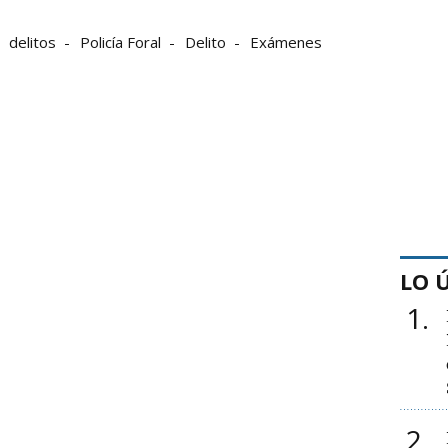
delitos
Policía Foral
Delito
Exámenes
LO 
1
2