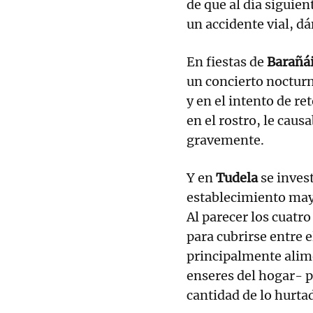
de que al día siguien
un accidente vial, dá
En fiestas de
Barañá
un concierto nocturn
y en el intento de re
en el rostro, le cau
gravemente.
Y en
Tudela
se inves
establecimiento may
Al parecer los cuatr
para cubrirse entre 
principalmente alim
enseres del hogar- p
cantidad de lo hurta