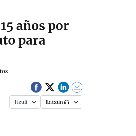
 15 años por
uto para
itos
Itzuli
Entzun