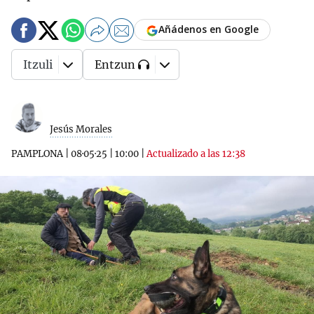
Añádenos en Google
Itzuli
Entzun
Jesús Morales
PAMPLONA
|
08·05·25
|
10:00
|
Actualizado a las 12:38