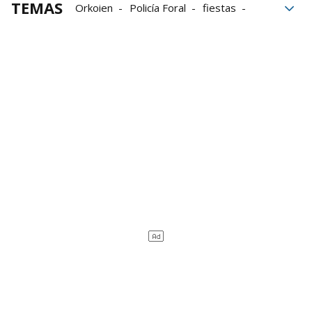
TEMAS
Orkoien
Policía Foral
fiestas
peleas
Arma blanca
mujeres