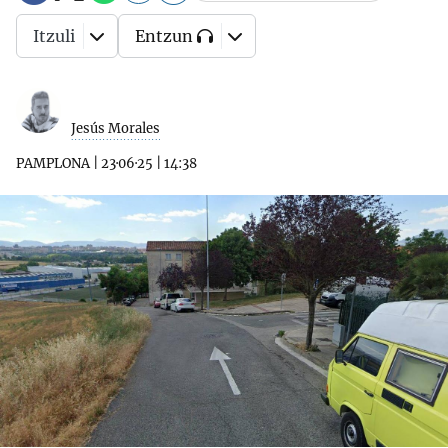
Itzuli
Entzun
Jesús Morales
PAMPLONA
|
23·06·25
|
14:38