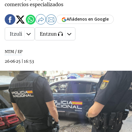
comercios especializados
Añádenos en Google
Itzuli
Entzun
NTM / EP
26·06·25
|
16:53