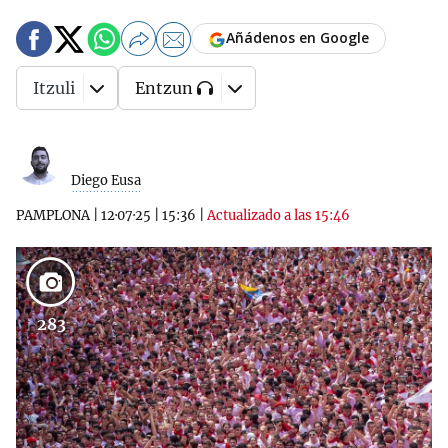
Añádenos en Google
Itzuli
Entzun
Diego Eusa
PAMPLONA
|
12·07·25
|
15:36
|
Actualizado a las 15:46
283