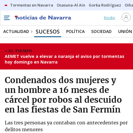
Tormentas en Navarra
Osasuna-Al Ain
Gorka Rodríguez
Oih
Kiosko
SUCESOS
ACTUALIDAD
POLÍTICA
SOCIEDAD
UNIÓN
EL TIEMPO
AEMET vuelve a elevar a naranja el aviso por tormentas
hoy domingo en Navarra
Condenados dos mujeres y
un hombre a 16 meses de
cárcel por robos al descuido
en las fiestas de San Fermín
Las tres personas ya contaban con antecedentes por
delitos menores