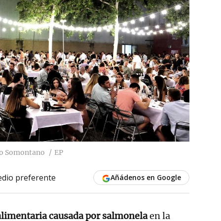
ino Somontano
EP
dio preferente
Añádenos en Google
alimentaria causada por salmonela
en la