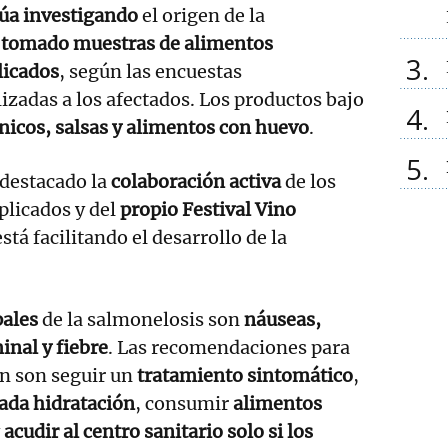
núa investigando
el origen de la
n
tomado muestras de alimentos
3
licados
, según las encuestas
izadas a los afectados. Los productos bajo
4
nicos, salsas y alimentos con huevo
.
5
 destacado la
colaboración activa
de los
plicados y del
propio Festival Vino
 está facilitando el desarrollo de la
pales
de la salmonelosis son
náuseas,
inal y fiebre
. Las recomendaciones para
en son seguir un
tratamiento sintomático
,
ada hidratación
, consumir
alimentos
y
acudir al centro sanitario solo si los