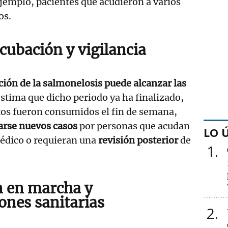
jemplo, pacientes que acudieron a varios
os.
cubación y vigilancia
ción de la salmonelosis puede alcanzar las
 estima que dicho periodo ya ha finalizado,
tos fueron consumidos el fin de semana,
arse nuevos casos
por personas que acudan
LO 
médico o requieran una
revisión posterior
de
1
n en marcha y
nes sanitarias
2