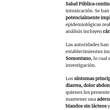
Salud Pública conti
intoxicación. Se ha
potencialmente imp
epidemiológicas real
análisis incluyen
cár
Las autoridades han
establecimientos im
Somontano
, lo cual
investigación.
Los
síntomas princi
diarrea, dolor abdom
quienes los present
mantener una
adecu
blandos sin lácteos