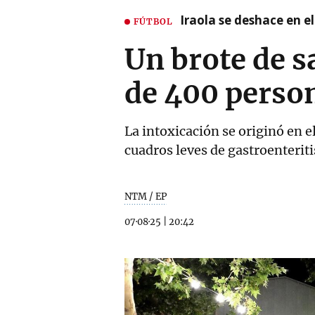
Iraola se deshace en e
FÚTBOL
Un brote de s
de 400 person
La intoxicación se originó en 
cuadros leves de gastroenteriti
NTM / EP
07·08·25
|
20:42