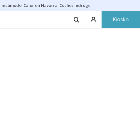
r incómodo
Calor en Navarra
Coches hidrógeno
Alerta en EE.UU.
Kiosko