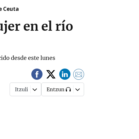
re Ceuta
jer en el río
ido desde este lunes
Itzuli
Entzun