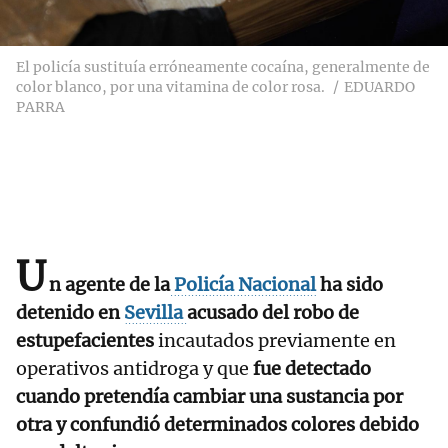
El policía sustituía erróneamente cocaína, generalmente de
color blanco, por una vitamina de color rosa.
EDUARDO
PARRA
U
n agente de la
Policía Nacional
ha sido
detenido en
Sevilla
acusado del robo de
estupefacientes
incautados previamente en
operativos antidroga y que
fue detectado
cuando pretendía cambiar una sustancia por
otra y confundió determinados colores debido