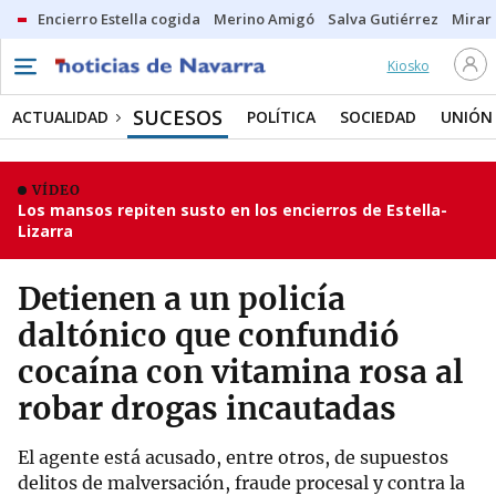
Encierro Estella cogida
Merino Amigó
Salva Gutiérrez
Mirar 
Kiosko
SUCESOS
ACTUALIDAD
POLÍTICA
SOCIEDAD
UNIÓN
VÍDEO
Los mansos repiten susto en los encierros de Estella-
Lizarra
Detienen a un policía
daltónico que confundió
cocaína con vitamina rosa al
robar drogas incautadas
El agente está acusado, entre otros, de supuestos
delitos de malversación, fraude procesal y contra la