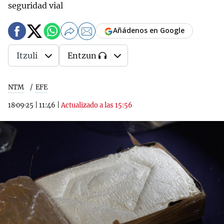
seguridad vial
Añádenos en Google
Itzuli
Entzun
NTM
EFE
18·09·25
|
11:46
|
Actualizado a las 15:56