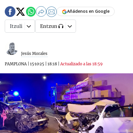
Añádenos en Google
Itzuli
Entzun
Jesús Morales
PAMPLONA
|
15·10·25
|
18:18
|
Actualizado a las 18:59