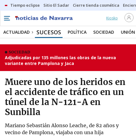
Tiempo eclipse
Sitio El Sadar
Cierre tienda cosmética
Encier
Kiosko
SUCESOS
ACTUALIDAD
POLÍTICA
SOCIEDAD
UNIÓN
SOCIEDAD
Adjudicadas por 135 millones las obras de la nueva
variante entre Pamplona y Jaca
Muere uno de los heridos en
el accidente de tráfico en un
túnel de la N-121-A en
Sunbilla
Mariano Sebastián Alonso Leache, de 82 años y
vecino de Pamplona, viajaba con una hija