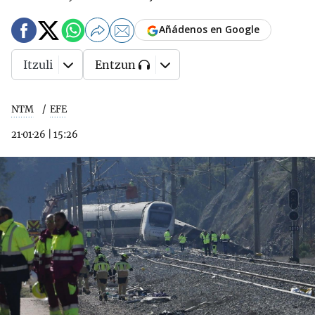
Añádenos en Google
Itzuli
Entzun
NTM
EFE
21·01·26
|
15:26