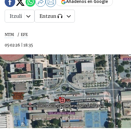
Añádenos en Google
Itzuli
Entzun
NTM
EFE
05·02·26
|
18:35