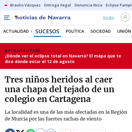
Braulio Vázquez
Entrega ilegal
Denuncia Ibiza
Eclipse Pamp
Kiosko
SUCESOS
ACTUALIDAD
POLÍTICA
SOCIEDAD
UNIÓN
CUENTA ATRÁS
¿Dónde ver el eclipse total en Navarra? El mapa que te
dice dónde estar el 12 de agosto
Tres niños heridos al caer
una chapa del tejado de un
colegio en Cartagena
La localidad es una de las más afectadas en la Región
de Murcia por las fuertes rachas de viento