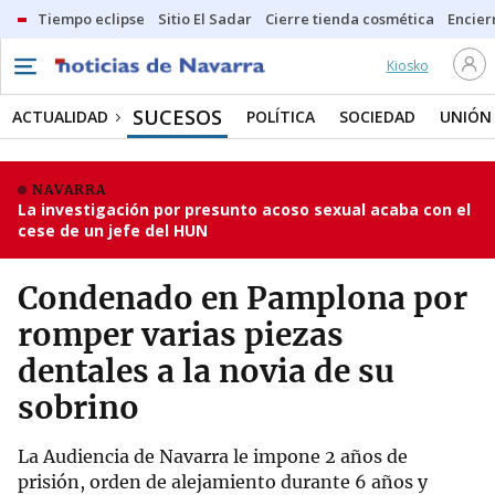
Tiempo eclipse
Sitio El Sadar
Cierre tienda cosmética
Encier
Kiosko
SUCESOS
ACTUALIDAD
POLÍTICA
SOCIEDAD
UNIÓN
NAVARRA
La investigación por presunto acoso sexual acaba con el
cese de un jefe del HUN
Condenado en Pamplona por
romper varias piezas
dentales a la novia de su
sobrino
La Audiencia de Navarra le impone 2 años de
prisión, orden de alejamiento durante 6 años y