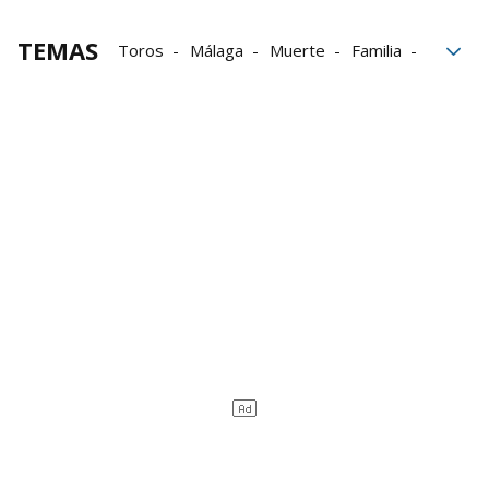
TEMAS
Toros
Málaga
Muerte
Familia
plaza de toros
San Lorenzo
El Pilar