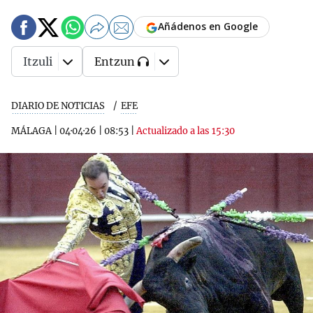
Añádenos en Google
Itzuli
Entzun
DIARIO DE NOTICIAS
EFE
MÁLAGA
|
04·04·26
|
08:53
|
Actualizado a las 15:30