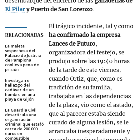
desembarque del encierro de las
ganaderías de
El Pilar
y Puerto de San Lorenzo
.
El trágico incidente, tal y como
ha confirmado la empresa
RELACIONADAS
Lances de Futuro
,
La maleta
sospechosa del
organizadora del festejo, se
Palacio de Justicia
de Pamplona
produjo sobre las 19:40 horas
conlleva pena de
de la tarde de este viernes,
prisión
cuando Ortiz, que, como es
Investigan el
hallazgo del
tradición de su familia,
cadáver de un
hombre en una
trabajaba en las dependencias
playa de Gijón
de la plaza, vio como el astado,
La Guardia Civil
que al parecer estaba siendo
desarticula una
organización
curado de alguna lesión, se le
criminal que estafó
cerca de 200.000
arrancaba inesperadamente y
euros en
combustible
no pudo esquivar la tremenda