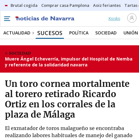
Brutal cogida
Comprar casa Pamplona
Aoiz feriantes
Tartas
Kiosko
SUCESOS
ACTUALIDAD
POLÍTICA
SOCIEDAD
UNIÓN
SOCIEDAD
Muere Ángel Echeverría, impulsor del Hospital de Nemba
y referente de la solidaridad navarra
Un toro cornea mortalmente
al torero retirado Ricardo
Ortiz en los corrales de la
plaza de Málaga
El exmatador de toros malagueño se encontraba
realizando labores habituales de manejo del ganado