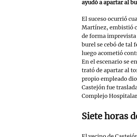
ayudó a apartar al bu
El suceso ocurrió cua
Martínez, embistió c
de forma imprevista y
burel se cebó de tal
luego acometió contr
En el escenario se 
trató de apartar al t
propio empleado dio 
Castejón fue traslad
Complejo Hospitalar
Siete horas 
El vecino de Castej