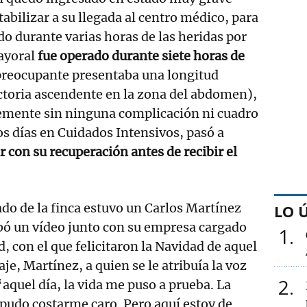
abilizar a su llegada al centro médico, para
do durante varias horas de las heridas por
mayoral
fue operado durante siete horas de
preocupante presentaba una longitud
ctoria ascendente en la zona del abdomen),
emente sin ninguna complicación ni cuadro
os días en Cuidados Intensivos, pasó a
r con su recuperación antes de recibir el
ado de la finca estuvo un Carlos Martínez
LO 
abó un vídeo junto con su empresa cargado
1
, con el que felicitaron la Navidad de aquel
je, Martínez, a quien se le atribuía la voz
2
“aquel día, la vida me puso a prueba. La
pudo costarme caro. Pero aquí estoy de