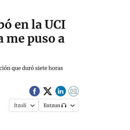
bó en la UCI
da me puso a
ión que duró siete horas
Itzuli
Entzun