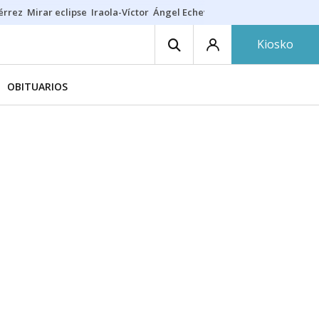
érrez
Mirar eclipse
Iraola-Víctor
Ángel Echeverría
Obituario Ángel
Kiosko
OBITUARIOS