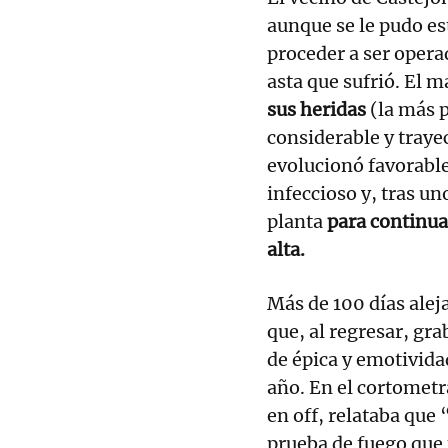
aunque se le pudo est
proceder a ser opera
asta que sufrió. El 
sus heridas
(la más 
considerable y traye
evolucionó favorabl
infeccioso y, tras un
planta
para continua
alta.
Más de 100 días alej
que, al regresar, gr
de épica y emotividad
año. En el cortometra
en off, relataba que 
prueba de fuego que 