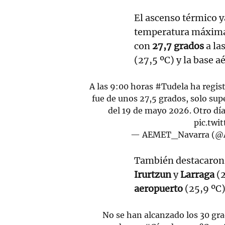
El ascenso térmico y
temperatura máxima 
con
27,7 grados
a la
(27,5 ºC) y la base a
A las 9:00 horas
#Tudela
ha regist
fue de unos 27,5 grados, solo su
del 19 de mayo 2026. Otro dí
pic.tw
— AEMET_Navarra (@
También destacaron 
Irurtzun
y
Larraga
(2
aeropuerto
(25,9 ºC
No se han alcanzado los 30 gr