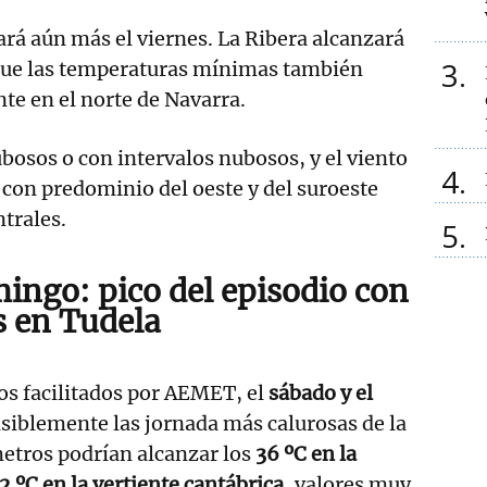
cará aún más el viernes. La Ribera alcanzará
3
que las temperaturas mínimas también
te en el norte de Navarra.
ubosos o con intervalos nubosos, y el viento
4
, con predominio del oeste y del suroeste
ntrales.
5
ingo: pico del episodio con
 en Tudela
os facilitados por AEMET, el
sábado y el
isiblemente las jornada más calurosas de la
tros podrían alcanzar los
36 ºC en la
2 ºC en la vertiente cantábrica
, valores muy