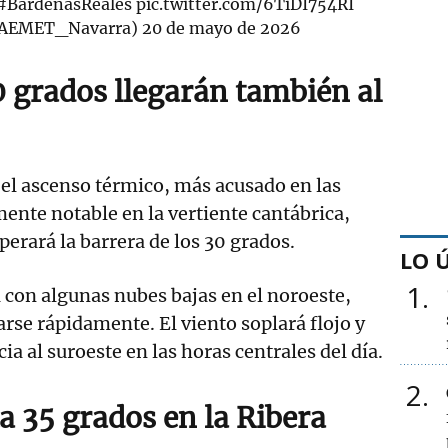
#BardenasReales
pic.twitter.com/6TiDI754RI
AEMET_Navarra)
20 de mayo de 2026
0 grados llegarán también al
 el ascenso térmico, más acusado en las
nte notable en la vertiente cantábrica,
erará la barrera de los 30 grados.
LO 
1
 con algunas nubes bajas en el noroeste,
arse rápidamente. El viento soplará flojo y
ia al suroeste en las horas centrales del día.
2
a 35 grados en la Ribera