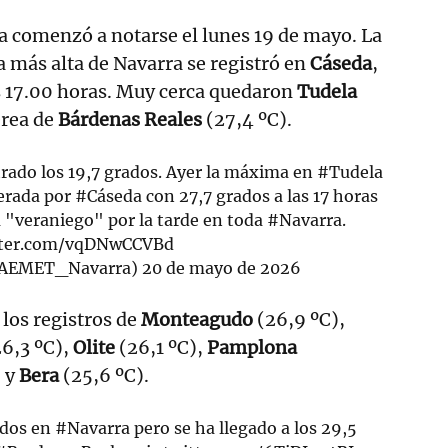
a comenzó a notarse el lunes 19 de mayo. La
más alta de Navarra se registró en
Cáseda
,
s 17.00 horas. Muy cerca quedaron
Tudela
érea de
Bárdenas Reales
(27,4 ºC).
rado los 19,7 grados. Ayer la máxima en
#Tudela
perada por
#Cáseda
con 27,7 grados a las 17 horas
a "veraniego" por la tarde en toda
#Navarra
.
itter.com/vqDNwCCVBd
AEMET_Navarra)
20 de mayo de 2026
los registros de
Monteagudo
(26,9 ºC),
6,3 ºC),
Olite
(26,1 ºC),
Pamplona
) y
Bera
(25,6 ºC).
ados en
#Navarra
pero se ha llegado a los 29,5