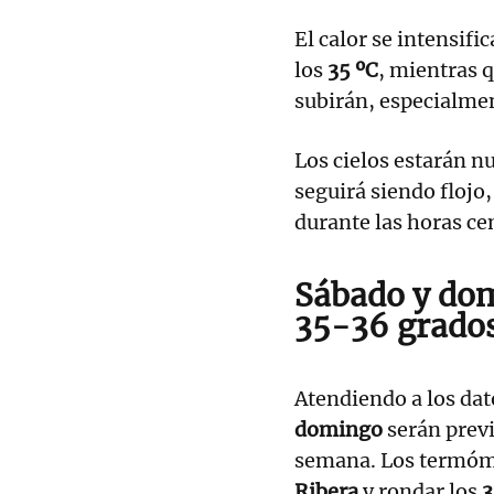
El calor se intensifi
los
35 ºC
, mientras 
subirán, especialmen
Los cielos estarán n
seguirá siendo flojo
durante las horas ce
Sábado y dom
35-36 grados
Atendiendo a los dat
domingo
serán prev
semana. Los termóme
Ribera
y rondar los
3