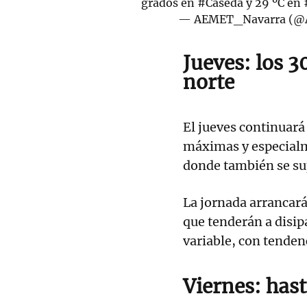
grados en
#Cáseda
y 29 ºC en
— AEMET_Navarra (@
Jueves: los 3
norte
El jueves continuará
máximas y especialme
donde también se sup
La jornada arrancará
que tenderán a disip
variable, con tendenc
Viernes: hast