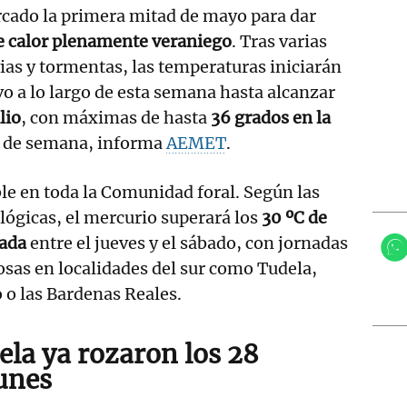
rcado la primera mitad de mayo para dar
e calor plenamente veraniego
. Tras varias
vias y tormentas, las temperaturas iniciarán
o a lo largo de esta semana hasta alcanzar
lio
, con máximas de hasta
36 grados en la
n de semana, informa
AEMET
.
le en toda la Comunidad foral. Según las
ógicas, el mercurio superará los
30 ºC de
zada
entre el jueves y el sábado, con jornadas
sas en localidades del sur como Tudela,
o las Bardenas Reales.
ela ya rozaron los 28
lunes