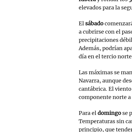
elevados para la se
El
sábado
comenzará
a cubrirse con el pas
precipitaciones débil
Además, podrían apar
día en el tercio norte
Las máximas se mant
Navarra, aunque des
cantábrica. El viento
componente norte a 
Para el
domingo
se 
Temperaturas sin cam
principio, que tender