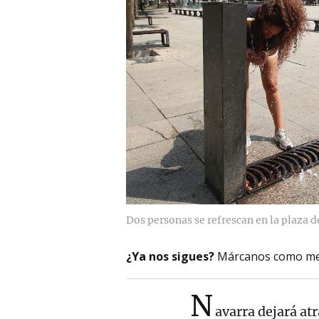
Dos personas se refrescan en la plaza de
¿Ya nos sigues?
Márcanos como me
N
avarra dejará atr