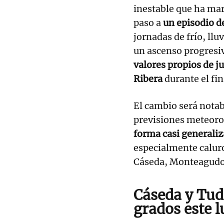
inestable que ha ma
paso a
un episodio d
jornadas de frío, llu
un ascenso progresiv
valores propios de ju
Ribera
durante el fi
El cambio será notab
previsiones meteorol
forma casi generali
especialmente caluro
Cáseda, Monteagudo 
Cáseda y Tud
grados este 