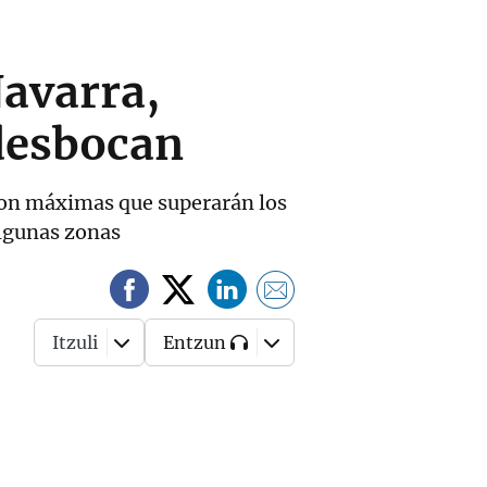
Navarra,
desbocan
, con máximas que superarán los
algunas zonas
Itzuli
Entzun