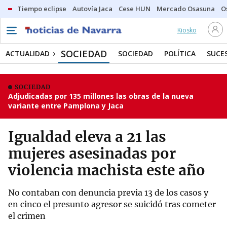
Tiempo eclipse
Autovía Jaca
Cese HUN
Mercado Osasuna
O
Kiosko
SOCIEDAD
ACTUALIDAD
SOCIEDAD
POLÍTICA
SUCE
SOCIEDAD
Adjudicadas por 135 millones las obras de la nueva
variante entre Pamplona y Jaca
Igualdad eleva a 21 las
mujeres asesinadas por
violencia machista este año
No contaban con denuncia previa 13 de los casos y
en cinco el presunto agresor se suicidó tras cometer
el crimen