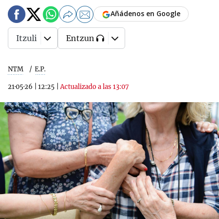
Añádenos en Google
Itzuli
Entzun
NTM
E.P.
21·05·26
|
12:25
|
Actualizado a las 13:07