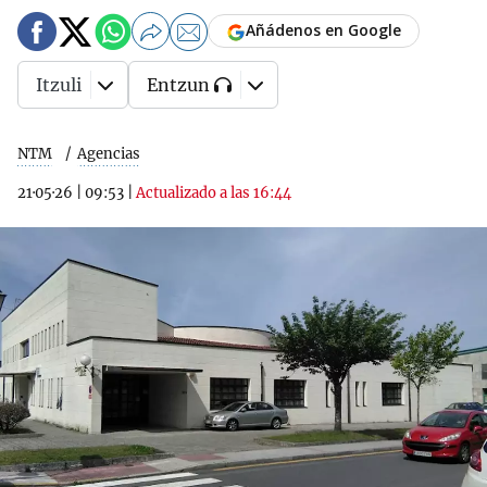
Añádenos en Google
Itzuli
Entzun
NTM
Agencias
21·05·26
|
09:53
|
Actualizado a las 16:44