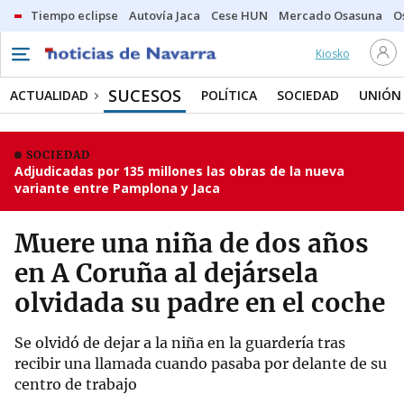
Tiempo eclipse
Autovía Jaca
Cese HUN
Mercado Osasuna
O
Kiosko
SUCESOS
ACTUALIDAD
POLÍTICA
SOCIEDAD
UNIÓN
SOCIEDAD
Adjudicadas por 135 millones las obras de la nueva
variante entre Pamplona y Jaca
Muere una niña de dos años
en A Coruña al dejársela
olvidada su padre en el coche
Se olvidó de dejar a la niña en la guardería tras
recibir una llamada cuando pasaba por delante de su
centro de trabajo