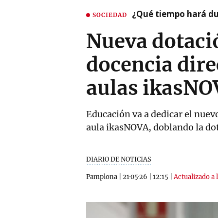
¿Qué tiempo hará dur
SOCIEDAD
Nueva dotació
docencia dire
aulas ikasNO
Educación va a dedicar el nuev
aula ikasNOVA, doblando la dot
DIARIO DE NOTICIAS
Pamplona
|
21·05·26
|
12:15
|
Actualizado a 