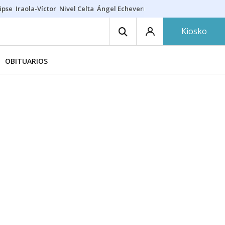
ipse
Iraola-Víctor
Nivel Celta
Ángel Echeverría
Obituario Ángel
Kiosko
OBITUARIOS