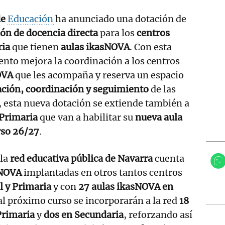
de
Educación
ha anunciado una dotación de
ión de docencia directa
para los
centros
ria
que tienen
aulas ikasNOVA
. Con esta
nto mejora la coordinación a los centros
OVA
que les acompaña y reserva un espacio
ción, coordinación y seguimiento
de las
 esta nueva dotación se extiende también a
 Primaria
que van a habilitar su
nueva aula
rso 26/27
.
 la
red educativa pública de Navarra
cuenta
sNOVA
implantadas en otros tantos centros
l y Primaria
y con
27 aulas ikasNOVA en
 al próximo curso se incorporarán a la red
18
Primaria
y
dos en Secundaria
, reforzando así