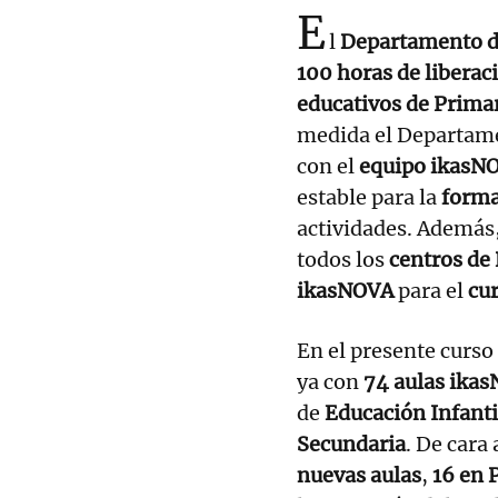
E
l
Departamento 
100 horas de liberac
educativos de Prima
medida el Departame
con el
equipo ikasN
estable para la
forma
actividades. Además,
todos los
centros de
ikasNOVA
para el
cu
En el presente curso
ya con
74 aulas ika
de
Educación Infanti
Secundaria
. De cara
nuevas aulas
,
16 en 