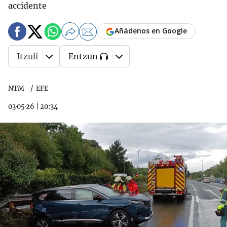
accidente
Añádenos en Google
Itzuli
Entzun
NTM
EFE
03·05·26
|
20:34