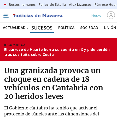
Restos humanos
Fallecido Estella
Álex Lizancos
Párroco Huar
Kiosko
SUCESOS
ACTUALIDAD
POLÍTICA
SOCIEDAD
UNIÓN
COMARCA
El párroco de Huarte borra su cuenta en X y pide perdón
tras sus tuits sobre Ceuta
Una granizada provoca un
choque en cadena de 18
vehículos en Cantabria con
20 heridos leves
El Gobierno cántabro ha tenido que activar el
protocolo de túneles ante las dimensiones del