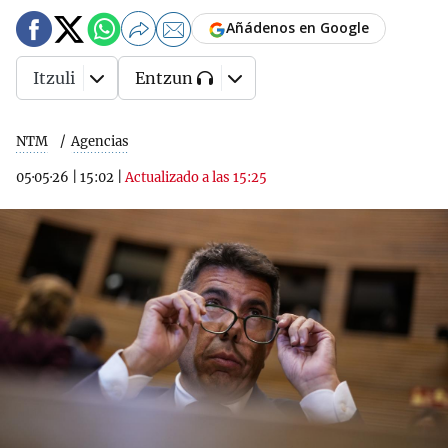
Añádenos en Google
Itzuli
Entzun
NTM
Agencias
05·05·26
|
15:02
|
Actualizado a las 15:25