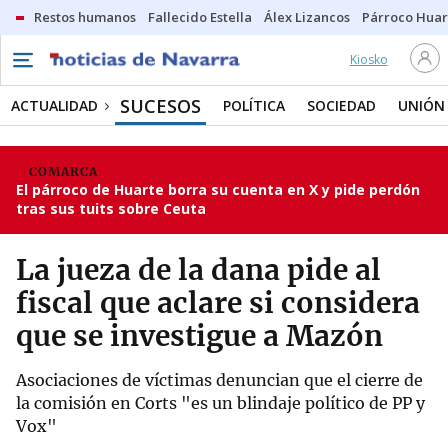
Restos humanos
Fallecido Estella
Álex Lizancos
Párroco Huar
Kiosko
SUCESOS
ACTUALIDAD
POLÍTICA
SOCIEDAD
UNIÓN
COMARCA
El párroco de Huarte borra su cuenta en X y pide perdón
tras sus tuits sobre Ceuta
La jueza de la dana pide al
fiscal que aclare si considera
que se investigue a Mazón
Asociaciones de víctimas denuncian que el cierre de
la comisión en Corts "es un blindaje político de PP y
Vox"