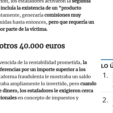
ión, los estafadores activaron la
segunda
 incluía la existencia de un "producto
stamente, generaría
comisiones muy
enidas hasta entonces,
pero que requería un
r parte de la víctima.
 otros 40.000 euros
vencida de la rentabilidad prometida,
la
LO 
sferencias por un importe superior a los
1
ataforma fraudulenta le mostraba un saldo
aba ampliamente lo invertido, pero
cuando
 dinero, los estafadores le exigieron cerca
cionales
en concepto de impuestos y
2