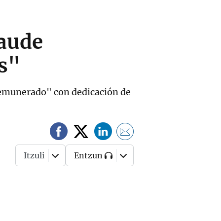
raude
es"
n remunerado" con dedicación de
Itzuli
Entzun