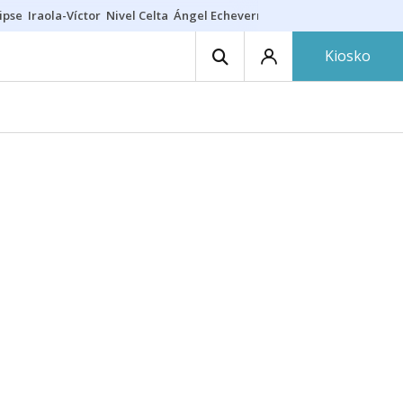
ipse
Iraola-Víctor
Nivel Celta
Ángel Echeverría
Obituario Ángel
Kiosko