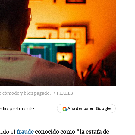
jo cómodo y bien pagado.
PEXELS
dio preferente
Añádenos en Google
ido el
fraude
conocido como "la estafa de