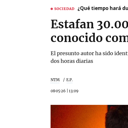
¿Qué tiempo hará dur
SOCIEDAD
Estafan 30.00
conocido como
El presunto autor ha sido iden
dos horas diarias
NTM
E.P.
08·05·26
|
13:09