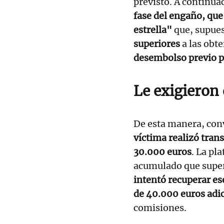
previsto. A continuac
fase del engaño, que
estrella"
que, supue
superiores
a las obt
desembolso previo po
Le exigieron
De esta manera, con
víctima realizó tran
30.000 euros
. La pl
acumulado que super
intentó recuperar ese
de 40.000 euros adi
comisiones.