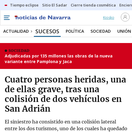
Tiempo eclipse
Sitio El Sadar
Cierre tienda cosmética
Encier
Kiosko
SUCESOS
ACTUALIDAD
POLÍTICA
SOCIEDAD
UNIÓN
SOCIEDAD
Adjudicadas por 135 millones las obras de la nueva
variante entre Pamplona y Jaca
Cuatro personas heridas, una
de ellas grave, tras una
colisión de dos vehículos en
San Adrián
El siniestro ha consistido en una colisión lateral
entre los dos turismos, uno de los cuales ha quedado