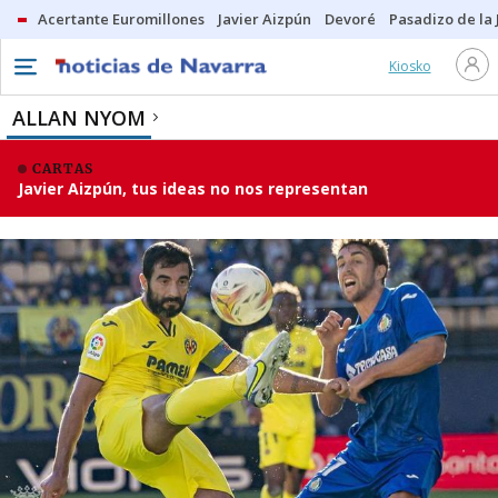
Acertante Euromillones
Javier Aizpún
Devoré
Pasadizo de la
Kiosko
ALLAN NYOM
CARTAS
Javier Aizpún, tus ideas no nos representan