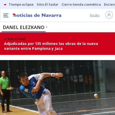
Tiempo eclipse
Sitio El Sadar
Cierre tienda cosmética
Encier
Kiosko
DANEL ELEZKANO
SOCIEDAD
Adjudicadas por 135 millones las obras de la nueva
variante entre Pamplona y Jaca