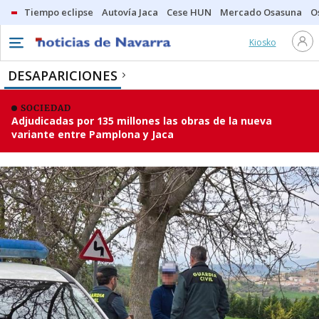
Tiempo eclipse
Autovía Jaca
Cese HUN
Mercado Osasuna
O
Kiosko
DESAPARICIONES
SOCIEDAD
Adjudicadas por 135 millones las obras de la nueva
variante entre Pamplona y Jaca