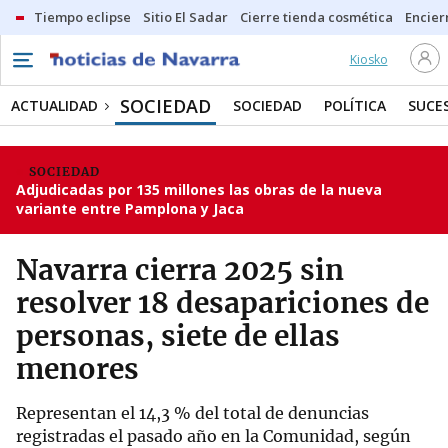
Tiempo eclipse
Sitio El Sadar
Cierre tienda cosmética
Encier
Kiosko
SOCIEDAD
ACTUALIDAD
SOCIEDAD
POLÍTICA
SUCE
SOCIEDAD
Adjudicadas por 135 millones las obras de la nueva
variante entre Pamplona y Jaca
Navarra cierra 2025 sin
resolver 18 desapariciones de
personas, siete de ellas
menores
Representan el 14,3 % del total de denuncias
registradas el pasado año en la Comunidad, según