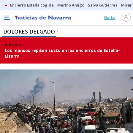
Encierro Estella cogida
Merino Amigó
Salva Gutiérrez
Mirar 
Kiosko
DOLORES DELGADO
VÍDEO
Los mansos repiten susto en los encierros de Estella-
Lizarra