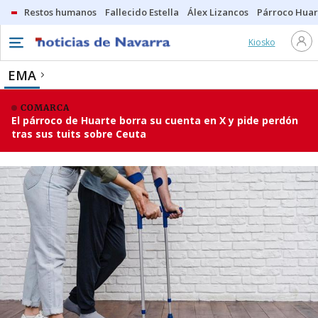
Restos humanos
Fallecido Estella
Álex Lizancos
Párroco Huar
Kiosko
EMA
COMARCA
El párroco de Huarte borra su cuenta en X y pide perdón
tras sus tuits sobre Ceuta