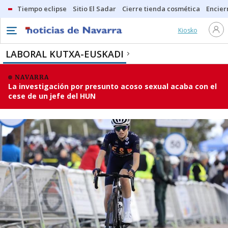
Tiempo eclipse
Sitio El Sadar
Cierre tienda cosmética
Encier
Kiosko
LABORAL KUTXA-EUSKADI
NAVARRA
La investigación por presunto acoso sexual acaba con el
cese de un jefe del HUN