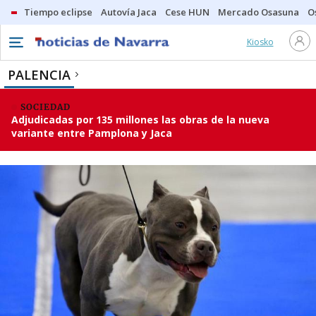
Tiempo eclipse
Autovía Jaca
Cese HUN
Mercado Osasuna
O
Kiosko
PALENCIA
SOCIEDAD
Adjudicadas por 135 millones las obras de la nueva
variante entre Pamplona y Jaca