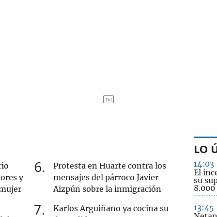
LO 
6
14:03
rio
Protesta en Huarte contra los
El inc
ores y
mensajes del párroco Javier
su sup
8.000
 mujer
Aizpún sobre la inmigración
7
13:45
Karlos Arguiñano ya cocina su
Netan