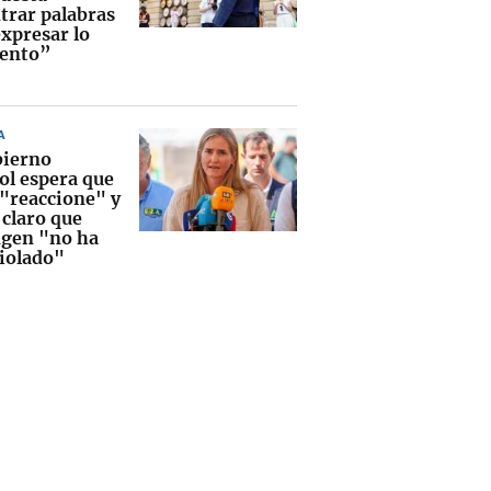
trar palabras
expresar lo
iento”
A
bierno
ol espera que
 "reaccione" y
 claro que
gen "no ha
violado"