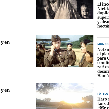
El in
Niebl
duplic
superf
y alca
hectá
 y en
MUNDO
Netan
el pl
para 
condi
retira
desar
Hamá
 y en
FÚTBOL
Haro 
Luis d
“Me c