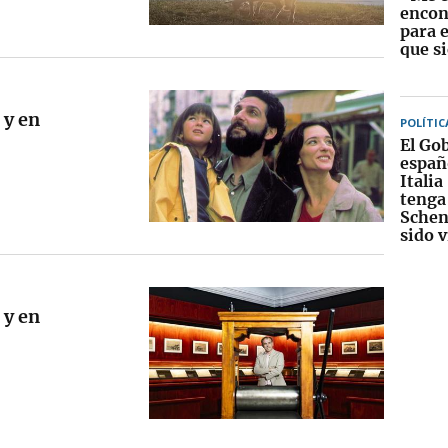
encon
para 
que s
 y en
POLÍTIC
El Go
españ
Italia
tenga
Schen
sido 
 y en