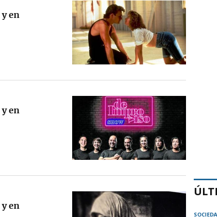
 y en
 y en
ÚLT
 y en
SOCIED