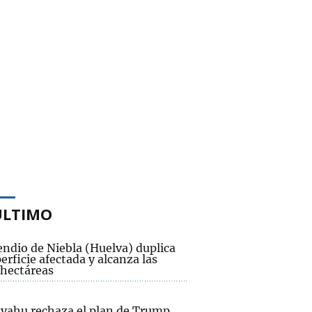
ÚLTIMO
endio de Niebla (Huelva) duplica
erficie afectada y alcanza las
 hectáreas
yahu rechaza el plan de Trump