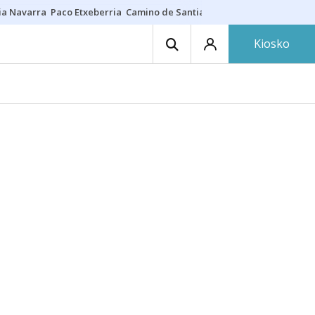
ia Navarra
Paco Etxeberria
Camino de Santiago
Eclipse solar en Nav
Kiosko