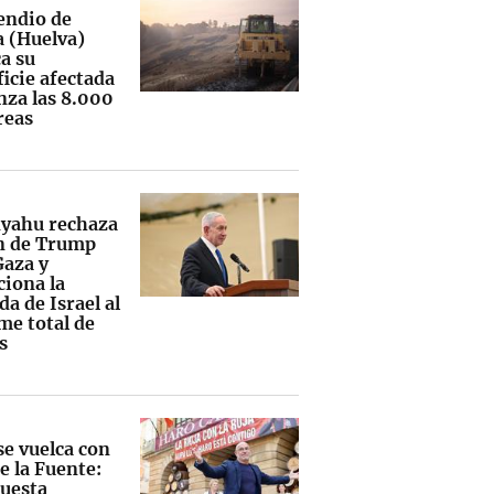
cendio de
a (Huelva)
a su
icie afectada
nza las 8.000
reas
yahu rechaza
an de Trump
Gaza y
ciona la
da de Israel al
me total de
s
se vuelca con
e la Fuente:
uesta