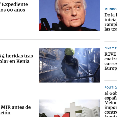
e 'Expediente
 los 90 años
MUNDO
De la 
inici
rompi
las tr
CINE Y 
RTVE 
74 heridas tras
cuatr
olar en Kenia
corre
Europ
POLÍTIC
El Go
españ
Melon
s MIR antes de
impo
contr
ación
fronte