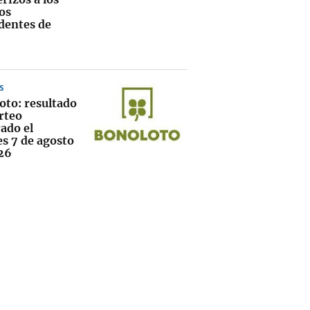
os
dentes de
S
oto: resultado
rteo
ado el
es 7 de agosto
26