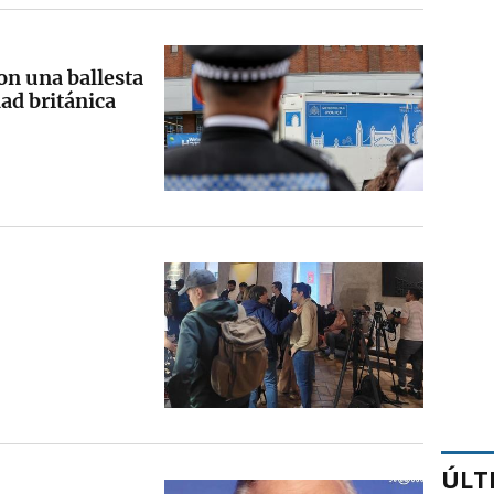
on una ballesta
dad británica
ÚLT