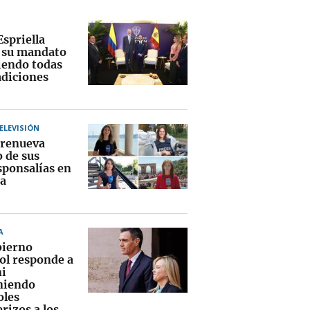
Espriella
a su mandato
endo todas
adiciones
TELEVISIÓN
renueva
o de sus
sponsalías en
a
A
bierno
ol responde a
i
niendo
oles
rizos a los