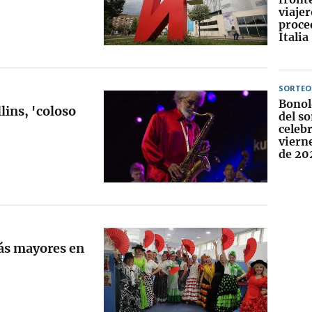
viajer
proce
Italia
SORTEO
Bonol
lins, 'coloso
del so
celebr
viern
de 20
más mayores en