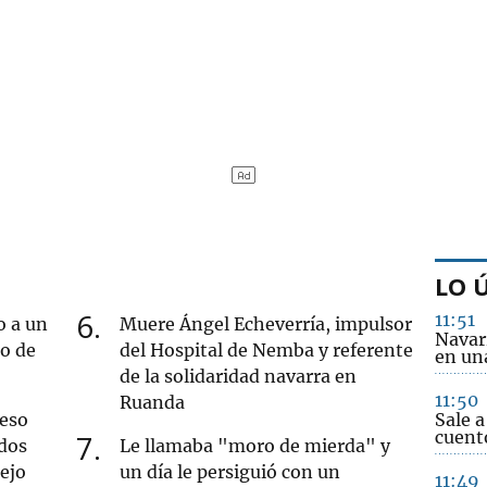
LO 
6
11:51
o a un
Muere Ángel Echeverría, impulsor
Navar
ro de
del Hospital de Nemba y referente
en una
de la solidaridad navarra en
11:50
Ruanda
ueso
Sale a
cuento
7
dos
Le llamaba "moro de mierda" y
iejo
un día le persiguió con un
11:49