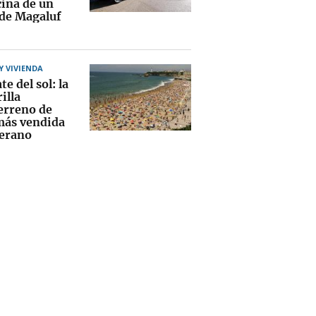
cina de un
 de Magaluf
 VIVIENDA
te del sol: la
illa
erreno de
más vendida
verano