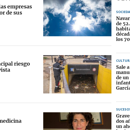
 las empresas
or de sus
SOCIED
Navar
de 52
habit
década
los 7
CULTUR
cipal riesgo
Sale a 
ista
manus
de un
infant
Garcí
SUCESO
Grave
 medicina
dos añ
un ah