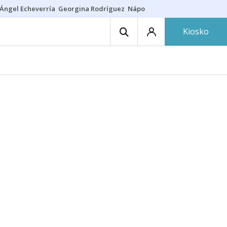
Ángel Echeverría
Georgina Rodríguez
Nápoles - Osasuna
Insultos rac
Kiosko