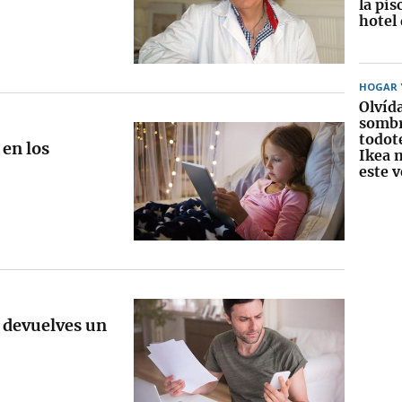
la pis
hotel
HOGAR Y
Olvída
sombr
todot
 en los
Ikea 
este 
i devuelves un