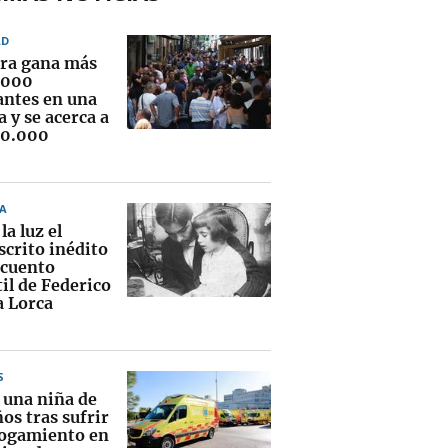
AD
ra gana más
.000
antes en una
 y se acerca a
00.000
A
la luz el
crito inédito
 cuento
il de Federico
a Lorca
S
 una niña de
os tras sufrir
ogamiento en