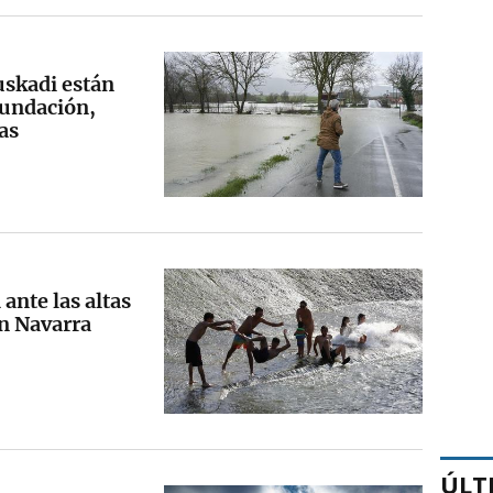
uskadi están
nundación,
ias
 ante las altas
n Navarra
ÚLT