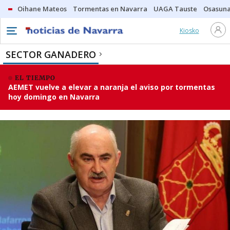
Oihane Mateos
Tormentas en Navarra
UAGA Tauste
Osasuna
Kiosko
SECTOR GANADERO
EL TIEMPO
AEMET vuelve a elevar a naranja el aviso por tormentas
hoy domingo en Navarra