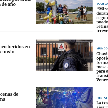
a de año
SOCIED
“Mirar
duran
segun
puede
retin
irrev
inco heridos en
MUNDO
sconsin
Chavi
oposi
forma
mesa 
para 
trans
Venez
ecenas de
FIESTAS
ama
La tra
ajoarr