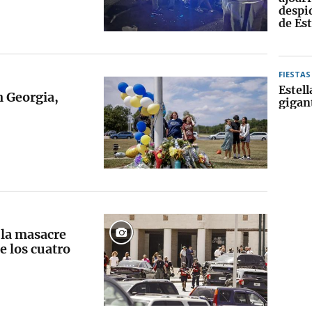
despid
de Est
FIESTAS
Estell
n Georgia,
gigan
 la masacre
e los cuatro