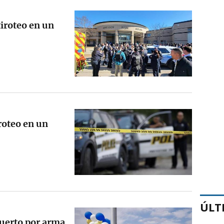
iroteo en un
roteo en un
ÚLT
uerto por arma