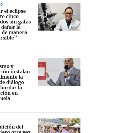
AD
 el eclipse
te cinco
dos sin gafas
 dañar la
a de manera
ersible”
smo y
ción instalan
lmente la
de diálogo
abordar la
ición en
uela
dición del
iero otra vez