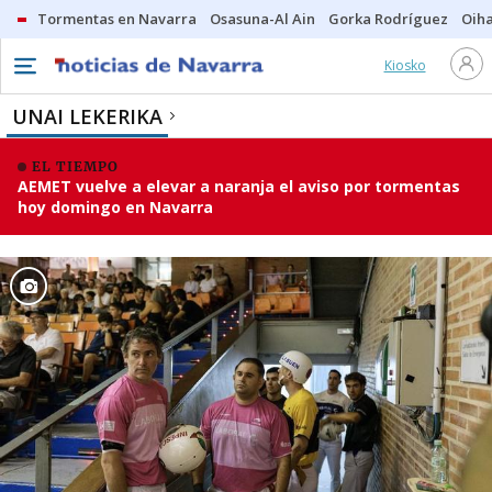
Tormentas en Navarra
Osasuna-Al Ain
Gorka Rodríguez
Oih
Kiosko
UNAI LEKERIKA
EL TIEMPO
AEMET vuelve a elevar a naranja el aviso por tormentas
hoy domingo en Navarra