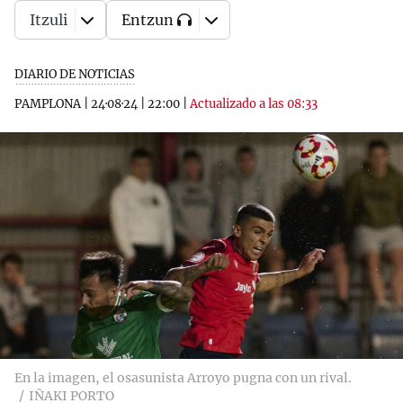
Itzuli
Entzun
DIARIO DE NOTICIAS
PAMPLONA
|
24·08·24
|
22:00
|
Actualizado a las 08:33
En la imagen, el osasunista Arroyo pugna con un rival.
IÑAKI PORTO