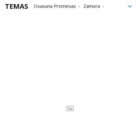
TEMAS
Osasuna Promesas
Zamora
Tajonar
Santi Castillejo