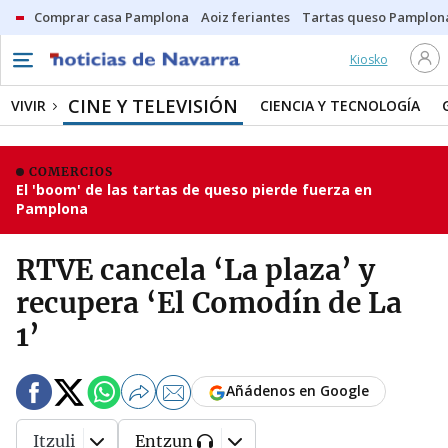
Comprar casa Pamplona
Aoiz feriantes
Tartas queso Pamplon
Kiosko
CINE Y TELEVISIÓN
VIVIR
CIENCIA Y TECNOLOGÍA
COMERCIOS
El 'boom' de las tartas de queso pierde fuerza en
Pamplona
RTVE cancela ‘La plaza’ y
recupera ‘El Comodín de La
1’
Añádenos en Google
Itzuli
Entzun