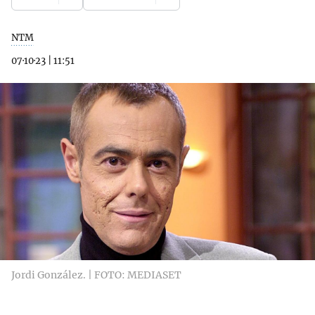
NTM
07·10·23
|
11:51
Jordi González. | FOTO: MEDIASET