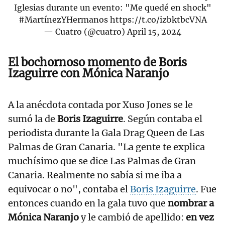
Iglesias durante un evento: "Me quedé en shock"
#MartínezYHermanos
https://t.co/izbktbcVNA
— Cuatro (@cuatro)
April 15, 2024
El bochornoso momento de Boris
Izaguirre con Mónica Naranjo
A la anécdota contada por Xuso Jones se le
sumó la de
Boris Izaguirre
. Según contaba el
periodista durante la Gala Drag Queen de Las
Palmas de Gran Canaria. "La gente te explica
muchísimo que se dice Las Palmas de Gran
Canaria. Realmente no sabía si me iba a
equivocar o no", contaba el
Boris Izaguirre
. Fue
entonces cuando en la gala tuvo que
nombrar a
Mónica Naranjo
y le cambió de apellido:
en vez