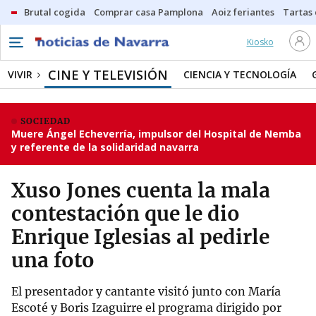
Brutal cogida
Comprar casa Pamplona
Aoiz feriantes
Tartas
Kiosko
CINE Y TELEVISIÓN
VIVIR
CIENCIA Y TECNOLOGÍA
SOCIEDAD
Muere Ángel Echeverría, impulsor del Hospital de Nemba
y referente de la solidaridad navarra
Xuso Jones cuenta la mala
contestación que le dio
Enrique Iglesias al pedirle
una foto
El presentador y cantante visitó junto con María
Escoté y Boris Izaguirre el programa dirigido por