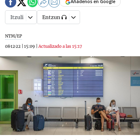
Añádenos en Google
Itzuli
Entzun
NTM/EP
08·12·22
|
15:09
|
Actualizado a las 15:17