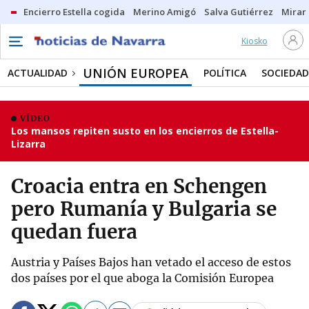
Encierro Estella cogida
Merino Amigó
Salva Gutiérrez
Mirar 
Kiosko
UNIÓN EUROPEA
ACTUALIDAD
POLÍTICA
SOCIEDAD
VÍDEO
Los mansos repiten susto en los encierros de Estella-
Lizarra
Croacia entra en Schengen
pero Rumanía y Bulgaria se
quedan fuera
Austria y Países Bajos han vetado el acceso de estos
dos países por el que aboga la Comisión Europea