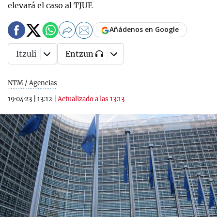
elevará el caso al TJUE
Añádenos en Google
Itzuli
Entzun
NTM / Agencias
19·04·23
|
13:12
|
Actualizado a las 13:13