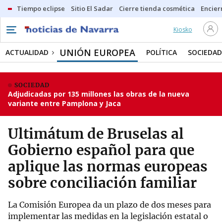
Tiempo eclipse
Sitio El Sadar
Cierre tienda cosmética
Encier
Kiosko
UNIÓN EUROPEA
ACTUALIDAD
POLÍTICA
SOCIEDAD
SOCIEDAD
Adjudicadas por 135 millones las obras de la nueva
variante entre Pamplona y Jaca
Ultimátum de Bruselas al
Gobierno español para que
aplique las normas europeas
sobre conciliación familiar
La Comisión Europea da un plazo de dos meses para
implementar las medidas en la legislación estatal o