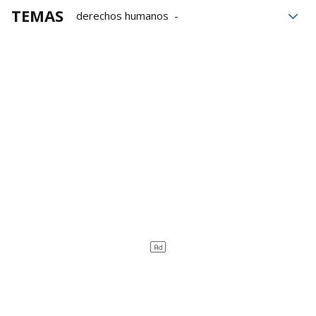
TEMAS
derechos humanos
Emmanuel Macron
Día Internacional de La Mujer