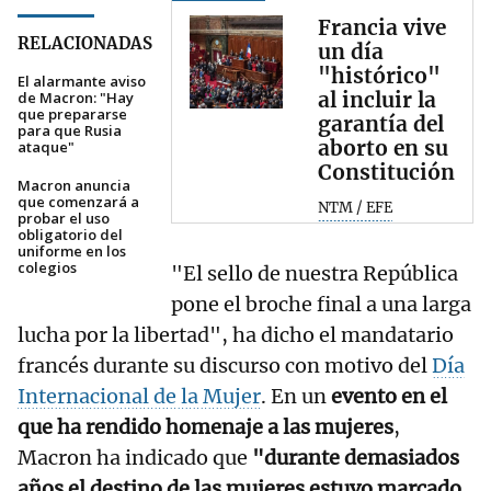
Francia vive
RELACIONADAS
un día
"histórico"
El alarmante aviso
al incluir la
de Macron: "Hay
que prepararse
garantía del
para que Rusia
aborto en su
ataque"
Constitución
Macron anuncia
que comenzará a
NTM / EFE
probar el uso
obligatorio del
uniforme en los
colegios
"El sello de nuestra República
pone el broche final a una larga
lucha por la libertad", ha dicho el mandatario
francés durante su discurso con motivo del
Día
Internacional de la Mujer
. En un
evento en el
que ha rendido homenaje a las mujeres
,
Macron ha indicado que
"durante demasiados
años el destino de las mujeres estuvo marcado