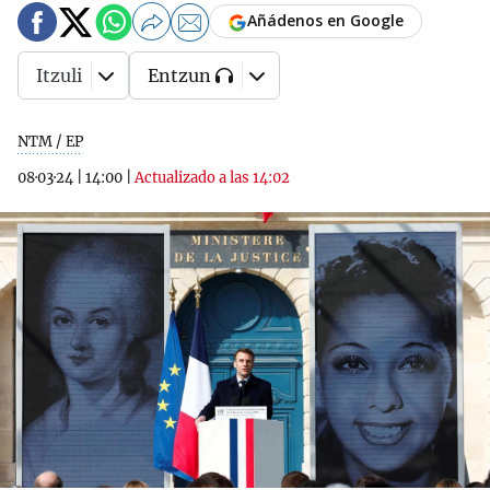
Añádenos en Google
Itzuli
Entzun
NTM / EP
08·03·24
|
14:00
|
Actualizado a las 14:02