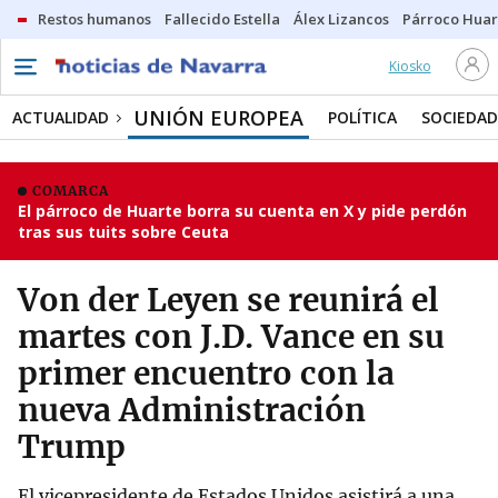
Restos humanos
Fallecido Estella
Álex Lizancos
Párroco Huar
Kiosko
UNIÓN EUROPEA
ACTUALIDAD
POLÍTICA
SOCIEDAD
COMARCA
El párroco de Huarte borra su cuenta en X y pide perdón
tras sus tuits sobre Ceuta
Von der Leyen se reunirá el
martes con J.D. Vance en su
primer encuentro con la
nueva Administración
Trump
El vicepresidente de Estados Unidos asistirá a una